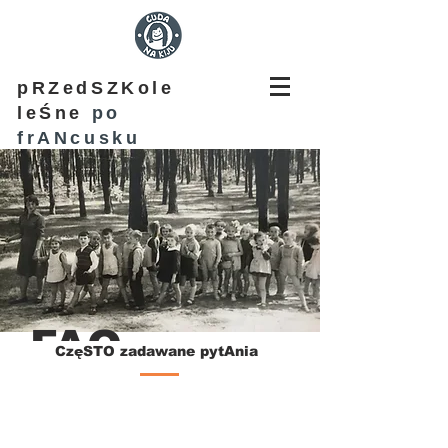
pRZedSZKole
leŚne
po
frANcusku
FAQ
CzęSTO zadawane pytAnia