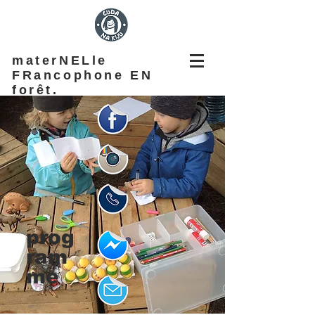
materNELle
FRancophone EN
forêt.
prog
ram
me